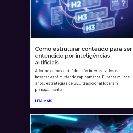
Como estruturar conteúdo para ser
entendido por inteligências
artificiais
A forma como conteúdos são interpretados na
internet está mudando rapidamente. Durante muitos
anos, estratégias de SEO tradicional focaram
principalmente...
LEIA MAIS