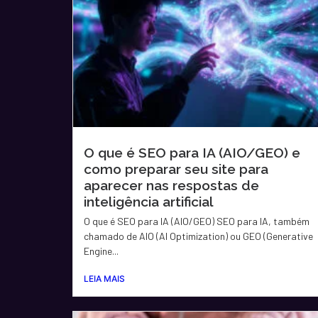
O que é SEO para IA (AIO/GEO) e
como preparar seu site para
aparecer nas respostas de
inteligência artificial
O que é SEO para IA (AIO/GEO) SEO para IA, também
chamado de AIO (AI Optimization) ou GEO (Generative
Engine...
LEIA MAIS