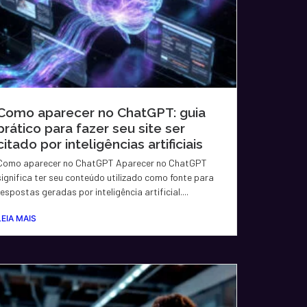
Como aparecer no ChatGPT: guia
prático para fazer seu site ser
citado por inteligências artificiais
Como aparecer no ChatGPT Aparecer no ChatGPT
significa ter seu conteúdo utilizado como fonte para
respostas geradas por inteligência artificial....
LEIA MAIS