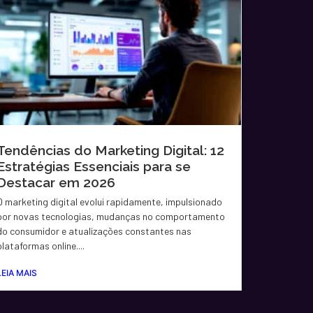
Tendências do Marketing Digital: 12
Estratégias Essenciais para se
Destacar em 2026
O marketing digital evolui rapidamente, impulsionado
por novas tecnologias, mudanças no comportamento
do consumidor e atualizações constantes nas
plataformas online....
LEIA MAIS